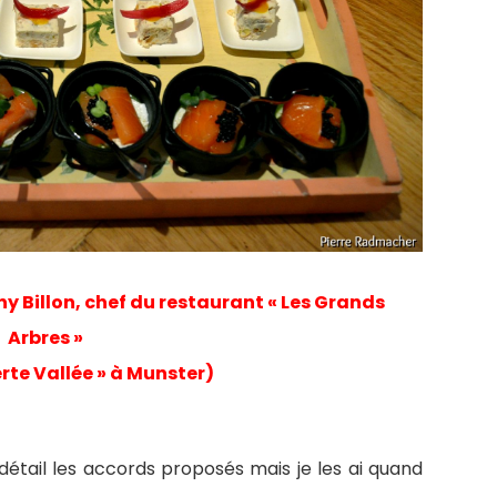
y Billon, chef du restaurant « Les Grands
Arbres »
erte Vallée » à Munster)
détail les accords proposés mais je les ai quand