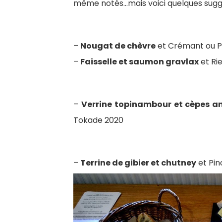
même notés…mais voici quelques sugge
–
Nougat de chèvre
et Crémant ou Pi
–
Faisselle et saumon gravlax
et Ri
–
Verrine topinambour et cèpes an
Tokade 2020
–
Terrine de gibier et chutney
et Pin