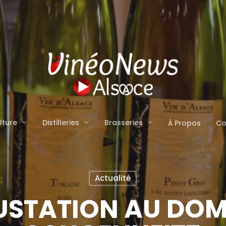
lture
Distilleries
Brasseries
À Propos
Co
Actualité
USTATION AU DOM