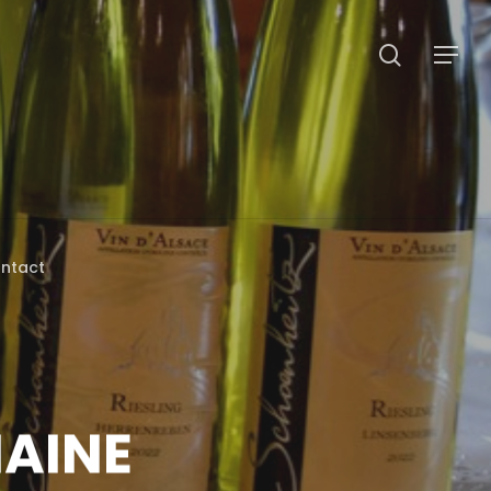
search
Menu
ntact
AINE