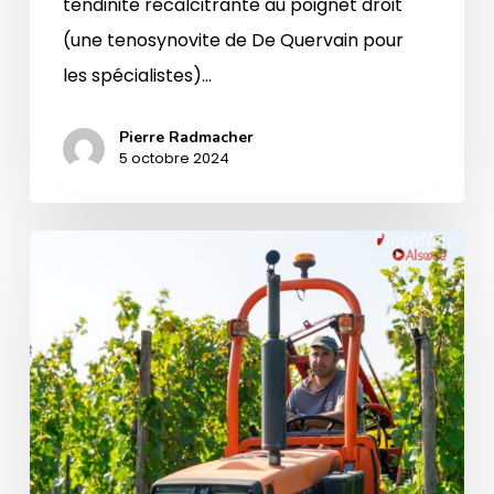
tendinite récalcitrante au poignet droit
(une tenosynovite de De Quervain pour
les spécialistes)…
Pierre Radmacher
5 octobre 2024
Carnet
de
vendanges
2024
au
Domaine
Émile
Beyer