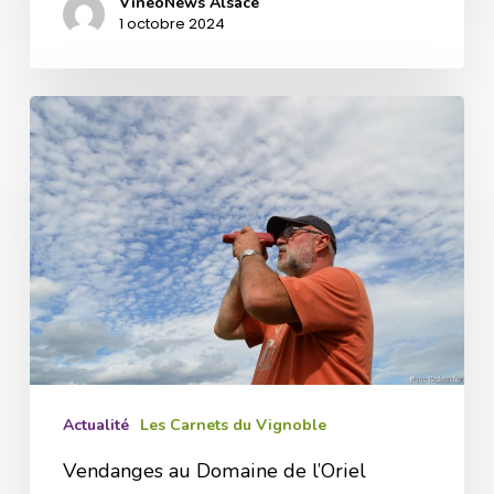
VinéoNews Alsace
1 octobre 2024
Vendanges
au
Domaine
de
l’Oriel
Actualité
Les Carnets du Vignoble
Vendanges au Domaine de l’Oriel