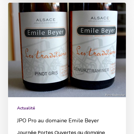
JPO
Pro
au
domaine
Emile
Beyer
Actualité
JPO Pro au domaine Emile Beyer
Journée Portes Ouvertes au domaine