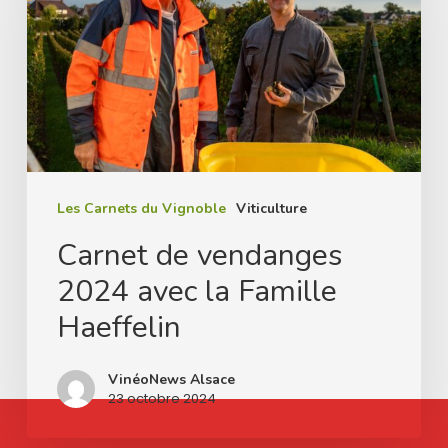
2024
avec
la
Famille
Haeffelin
Les Carnets du Vignoble
Viticulture
Carnet de vendanges
2024 avec la Famille
Haeffelin
VinéoNews Alsace
23 octobre 2024