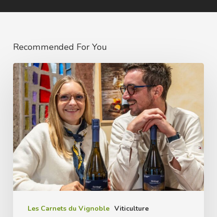
Recommended For You
Carnet
de
vendanges
2024
au
Domaine
Ruhlmann-
Schutz
Les Carnets du Vignoble
Viticulture