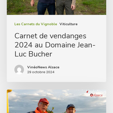
Jean-
Luc
Bucher
Les Carnets du Vignoble
Viticulture
Carnet de vendanges
2024 au Domaine Jean-
Luc Bucher
VinéoNews Alsace
29 octobre 2024
Carnet
de
vendanges