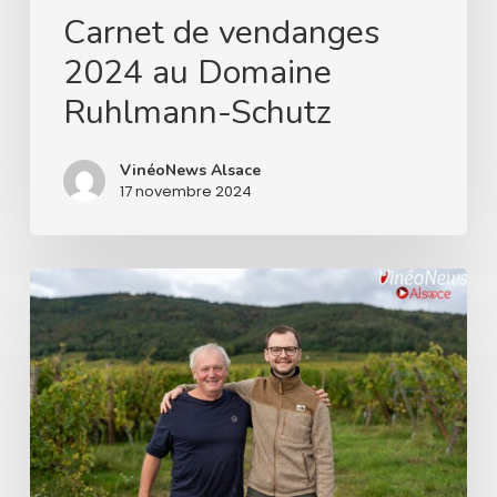
Carnet de vendanges
2024 au Domaine
Ruhlmann-Schutz
VinéoNews Alsace
17 novembre 2024
Carnet
de
vendanges
2024
au
Domaine