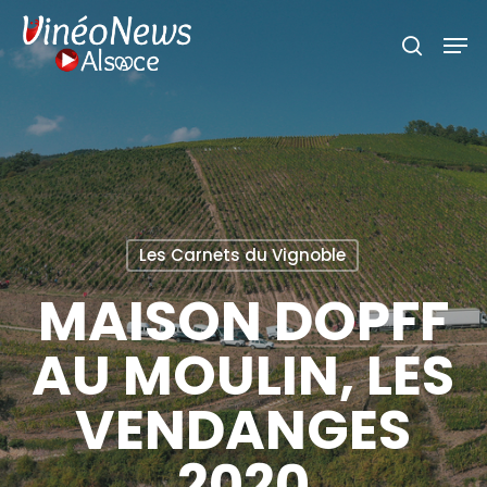
Skip
Men
search
to
main
content
Les Carnets du Vignoble
MAISON DOPFF
AU MOULIN, LES
VENDANGES
2020