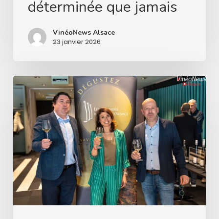
déterminée que jamais
VinéoNews Alsace
23 janvier 2026
Les
Grandes
Maisons
d’Alsace
abordent
l’avenir
avec
ambition,
engagement