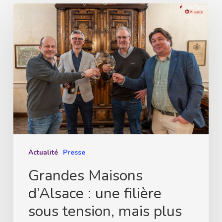
Grandes
Maisons
d’Alsace
:
une
filière
sous
tension,
mais
plus
Actualité
Presse
déterminée
Grandes Maisons
que
d’Alsace : une filière
jamais
sous tension, mais plus