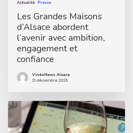
et
Actualité
Presse
confiance
Les Grandes Maisons
d’Alsace abordent
l’avenir avec ambition,
engagement et
confiance
VinéoNews Alsace
21 décembre 2025
Deux
concours
viticoles