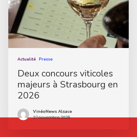
majeurs
à
Strasbourg
en
2026
Actualité
Presse
Deux concours viticoles
majeurs à Strasbourg en
2026
VinéoNews Alsace
27 novembre 2025