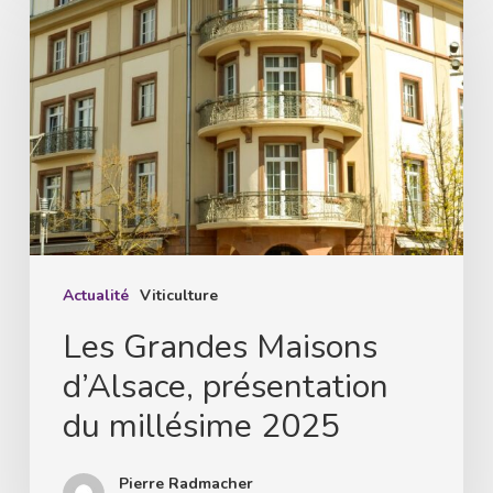
Grandes
Maisons
d’Alsace,
présentation
du
millésime
2025
Actualité
Viticulture
Les Grandes Maisons
d’Alsace, présentation
du millésime 2025
Pierre Radmacher