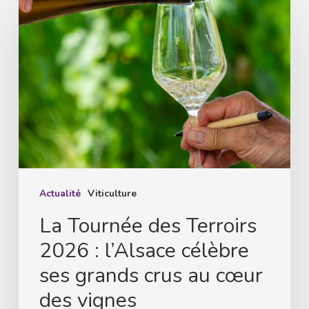
Tournée
des
Terroirs
2026
:
l’Alsace
célèbre
ses
grands
Actualité
Viticulture
crus
La Tournée des Terroirs
au
2026 : l’Alsace célèbre
cœur
ses grands crus au cœur
des
des vignes
vignes