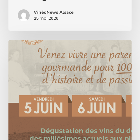
VinéoNews Alsace
25 mai 2026
Le
Domaine
Hurst
célèbre
un
siècle
d’histoire
et
de
passion