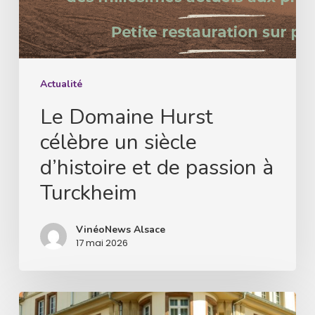
à
Turckheim
Actualité
Le Domaine Hurst
célèbre un siècle
d’histoire et de passion à
Turckheim
VinéoNews Alsace
17 mai 2026
Les