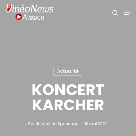
Skip
Men
search
to
main
content
Actualité
KONCERT
KARCHER
Par
Joséphine Spannagel
10 mai 2022