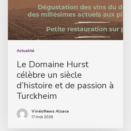
de
passion
à
Turckheim
Actualité
Le Domaine Hurst
célèbre un siècle
d’histoire et de passion à
Turckheim
VinéoNews Alsace
17 mai 2026