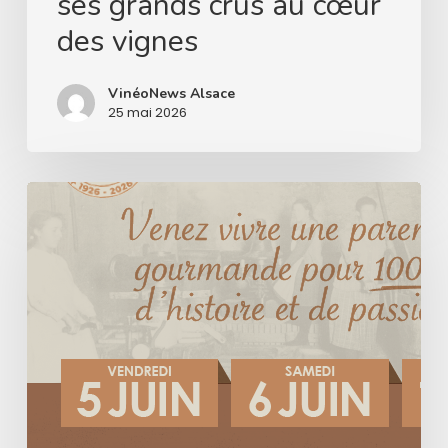
ses grands crus au cœur
des
des vignes
vignes
VinéoNews Alsace
25 mai 2026
Le
Domaine
Hurst
célèbre
un
siècle
d’histoire
et