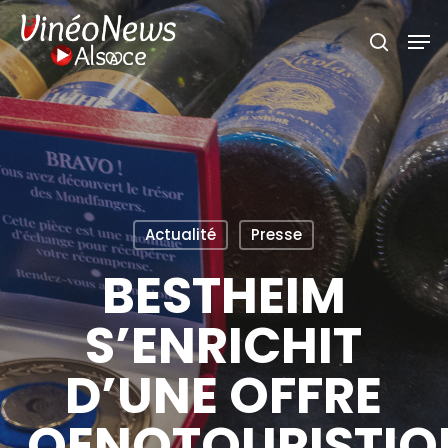
Skip
Men
search
to
main
content
Actualité
Presse
BESTHEIM
S’ENRICHIT
D’UNE OFFRE
OENOTOURISTIQ