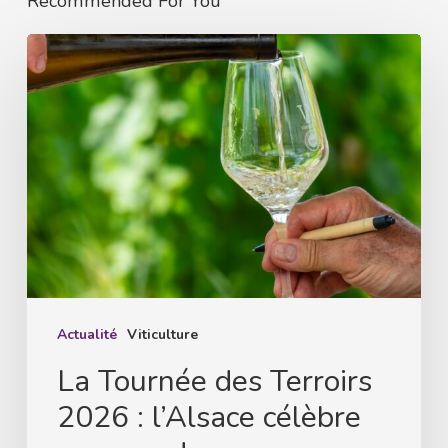
Recommended For You
La
Tournée
des
Terroirs
2026
:
l’Alsace
célèbre
ses
grands
Actualité
Viticulture
crus
La Tournée des Terroirs
au
2026 : l’Alsace célèbre
cœur