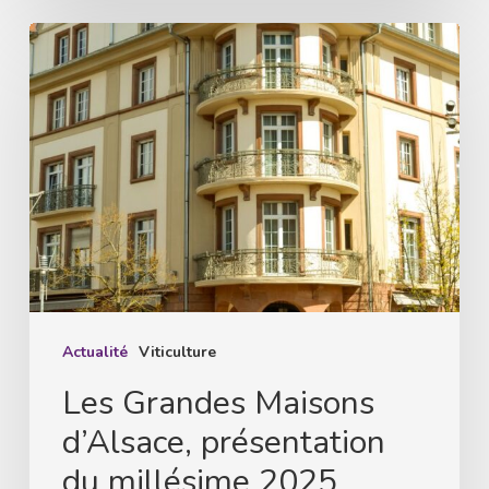
Les
Grandes
Maisons
d’Alsace,
présentation
du
millésime
2025
Actualité
Viticulture
Les Grandes Maisons
d’Alsace, présentation
du millésime 2025