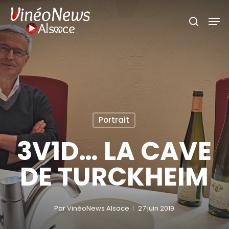
Skip
Men
search
to
main
content
Portrait
3V1D… LA CAVE
DE TURCKHEIM
Par
VinéoNews Alsace
27 juin 2019