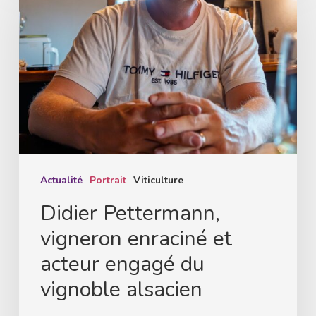
Pettermann,
vigneron
enraciné
et
acteur
engagé
du
vignoble
alsacien
Actualité
Portrait
Viticulture
Didier Pettermann,
vigneron enraciné et
acteur engagé du
vignoble alsacien