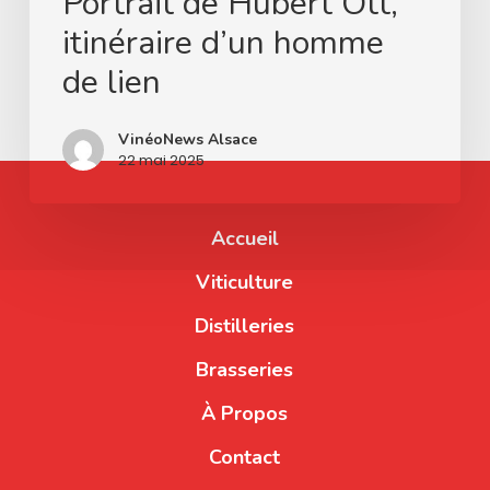
Portrait de Hubert Ott,
itinéraire d’un homme
de lien
VinéoNews Alsace
22 mai 2025
Accueil
Viticulture
Distilleries
Brasseries
À Propos
Contact