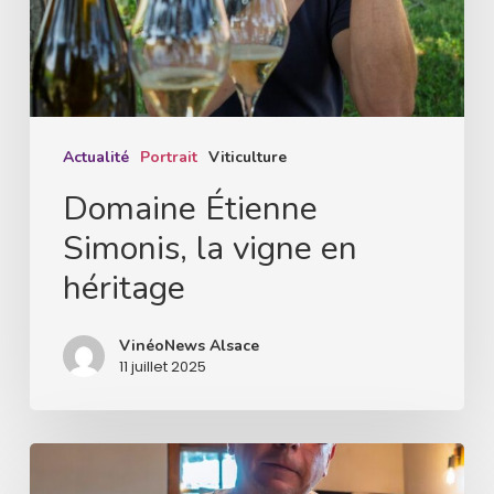
en
héritage
Actualité
Portrait
Viticulture
Domaine Étienne
Simonis, la vigne en
héritage
VinéoNews Alsace
11 juillet 2025
Didier