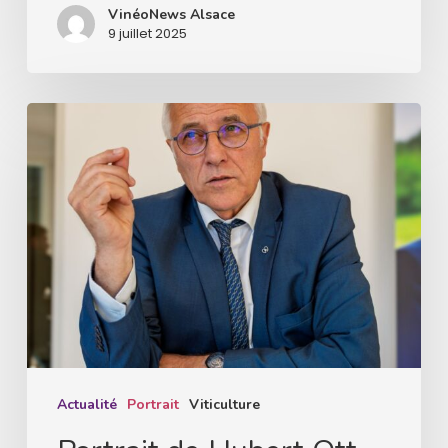
VinéoNews Alsace
9 juillet 2025
Portrait
de
Hubert
Ott,
itinéraire
d’un
homme
de
lien
Actualité
Portrait
Viticulture