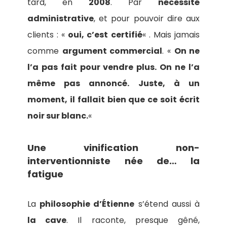
tard, en
2008
. Par
nécessité
administrative
, et pour pouvoir dire aux
clients : «
oui, c’est certifié
« . Mais jamais
comme
argument commercial
. «
On ne
l’a pas fait pour vendre plus. On ne l’a
même pas annoncé. Juste, à un
moment, il fallait bien que ce soit écrit
noir sur blanc.
«
Une vinification non-
interventionniste née de… la
fatigue
La
philosophie d’Étienne
s’étend aussi à
la cave
. Il raconte, presque gêné,