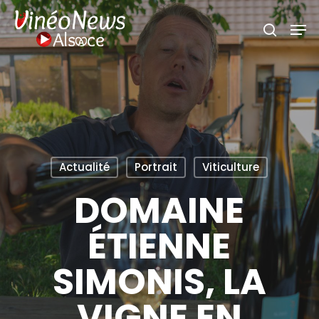
Skip
Men
search
to
main
content
Actualité
Portrait
Viticulture
DOMAINE
ÉTIENNE
SIMONIS, LA
VIGNE EN