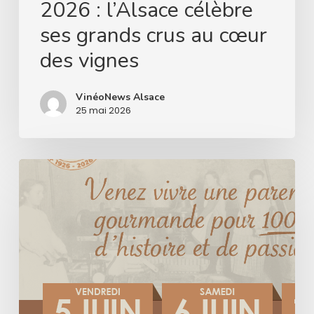
2026 : l’Alsace célèbre
cœur
ses grands crus au cœur
des
des vignes
vignes
VinéoNews Alsace
25 mai 2026
Le
Domaine
Hurst
célèbre
un
siècle
d’histoire