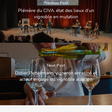
Previous Post
Plénière du CIVA, état des lieux d’un
vignoble en mutation
Next Post
Didier Pettermann, vigneron enraciné et
acteur engagé du vignoble alsacien