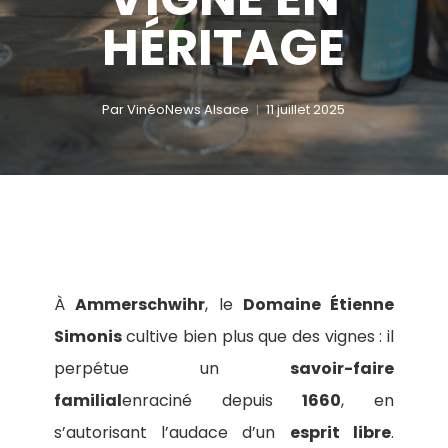
HÉRITAGE
Par
VinéoNews Alsace
11 juillet 2025
À
Ammerschwihr
, le
Domaine Étienne
Simonis
cultive bien plus que des vignes : il
perpétue un
savoir-faire
familial
enraciné depuis
1660
, en
s’autorisant l’audace d’un
esprit libre
.