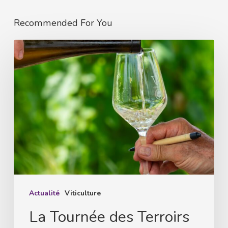
Recommended For You
La
Tournée
des
Terroirs
2026
:
l’Alsace
célèbre
ses
grands
Actualité
Viticulture
crus
La Tournée des Terroirs
au