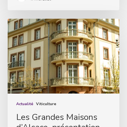
Les
Grandes
Maisons
d’Alsace,
présentation
du
millésime
2025
Actualité
Viticulture
Les Grandes Maisons