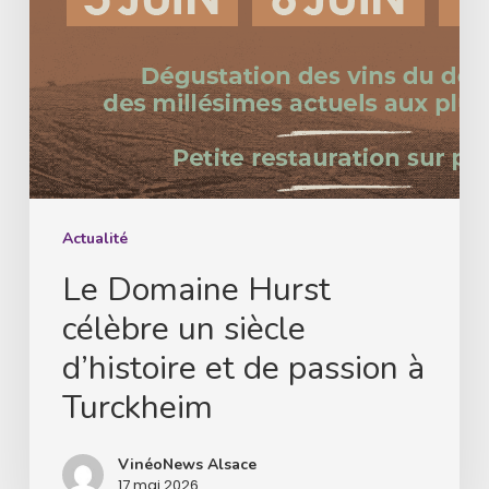
et
de
passion
à
Turckheim
Actualité
Le Domaine Hurst
célèbre un siècle
d’histoire et de passion à
Turckheim
VinéoNews Alsace
17 mai 2026