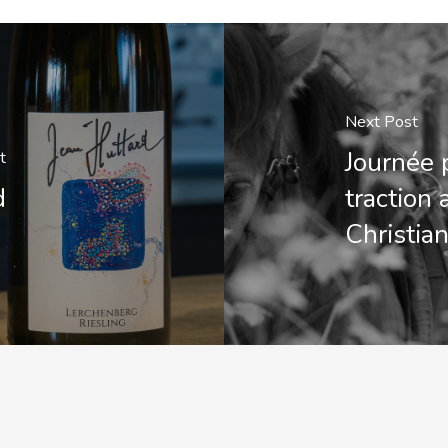
Next Post
Journée 
t
d
traction
Christia