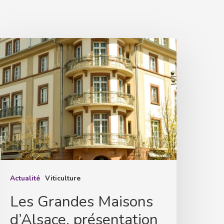
es
randes
aisons
’Alsace,
résentation
u
illésime
025
Actualité
Viticulture
Les Grandes Maisons
d’Alsace, présentation