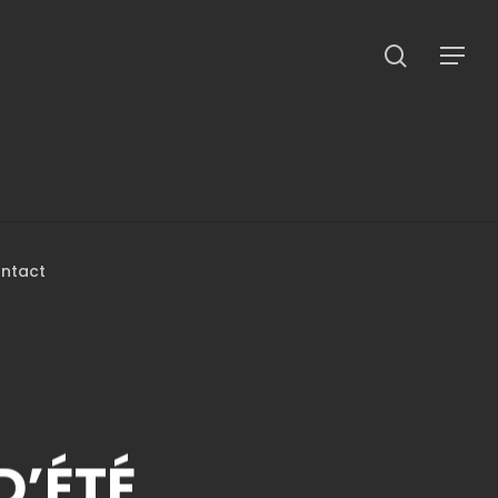
search
Menu
ntact
D’ÉTÉ