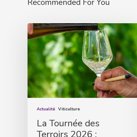
Recommended For You
La
Tournée
des
Terroirs
2026
:
l’Alsace
célèbre
ses
grands
Actualité
Viticulture
crus
La Tournée des
au
Terroirs 2026 :
cœur