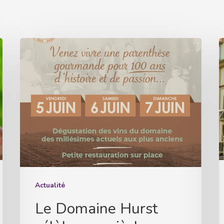
Le
L
Domaine
G
Hurst
M
célèbre
d
un
p
siècle
d
d’histoire
m
et
2
de
passion
Actualité
à
Le Domaine Hurst
Turckheim