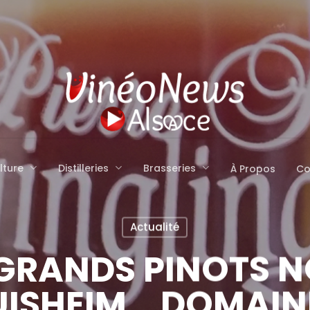
lture
Distilleries
Brasseries
À Propos
Co
Actualité
 GRANDS PINOTS N
ISHEIM… DOMAINE