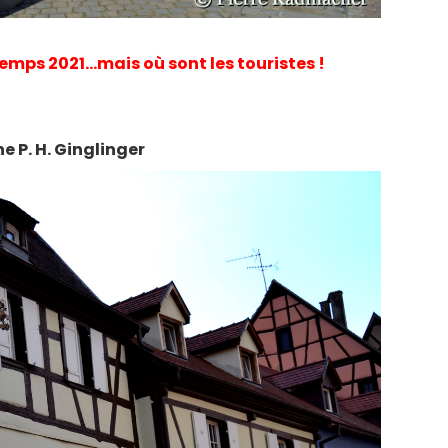
emps 2021…mais où sont les touristes !
 P. H. Ginglinger