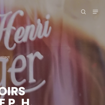
search
Menu
ntact
OIRS
 P. H.