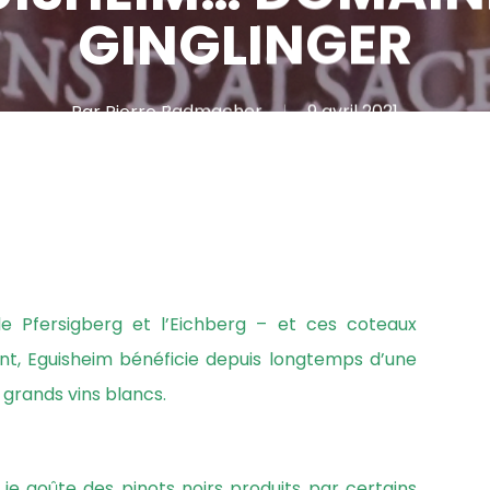
GINGLINGER
Par
Pierre Radmacher
9 avril 2021
le Pfersigberg et l’Eichberg – et ces coteaux
ent, Eguisheim bénéficie depuis longtemps d’une
s grands vins blancs.
 je goûte des pinots noirs produits par certains