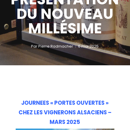
DU NOUVEAU
MILLÉSIME
Par
Pierre Radmacher
6 mai 2025
JOURNEES « PORTES OUVERTES »
CHEZ LES VIGNERONS ALSACIENS –
MARS 2025