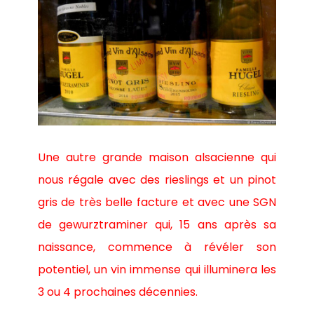
Une autre grande maison alsacienne qui
nous régale avec des rieslings et un pinot
gris de très belle facture et avec une SGN
de gewurztraminer qui, 15 ans après sa
naissance, commence à révéler son
potentiel, un vin immense qui illuminera les
3 ou 4 prochaines décennies.