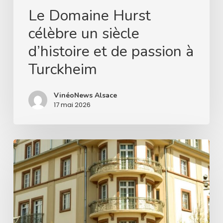
Le Domaine Hurst
célèbre un siècle
d’histoire et de passion à
Turckheim
VinéoNews Alsace
17 mai 2026
Les
Grandes
Maisons
d’Alsace,
présentation