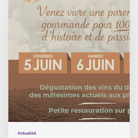
Le
Domaine
Hurst
célèbre
un
siècle
d’histoire
et
de
passion
à
Turckheim
Actualité