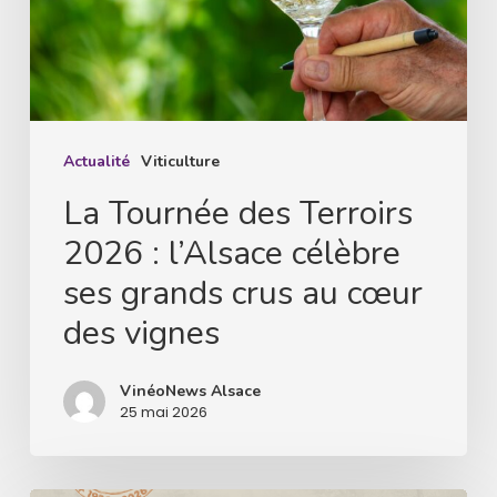
:
l’Alsace
célèbre
ses
grands
Actualité
Viticulture
crus
La Tournée des Terroirs
au
2026 : l’Alsace célèbre
cœur
ses grands crus au cœur
des
des vignes
vignes
VinéoNews Alsace
25 mai 2026