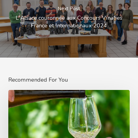
Next Post
L'Alsace couronnée aux Concours Vinalies
France et Internationaux 2024
Recommended For You
La
Tournée
des
Terroirs
2026