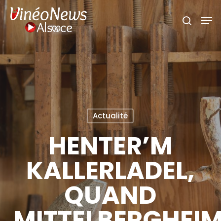
Skip
Men
search
to
main
content
Actualité
HENTER’M
KALLERLADEL,
QUAND
MITTELBERGHEI