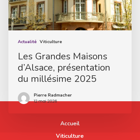
du
millésime
2025
Actualité
Viticulture
Les Grandes Maisons
d’Alsace, présentation
du millésime 2025
Pierre Radmacher
12 mai 2026
Accueil
Viticulture