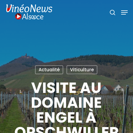
Skip
Men
search
to
main
content
Actualité
Viticulture
VISITE AU
DOMAINE
ENGEL À
ORSCHWILLER