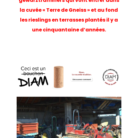
gewurztraminers qui vont entrer dans
la cuvée « Terre de Gneiss » et au fond
les rieslings en terrasses plantés il y a
une cinquantaine d’années.