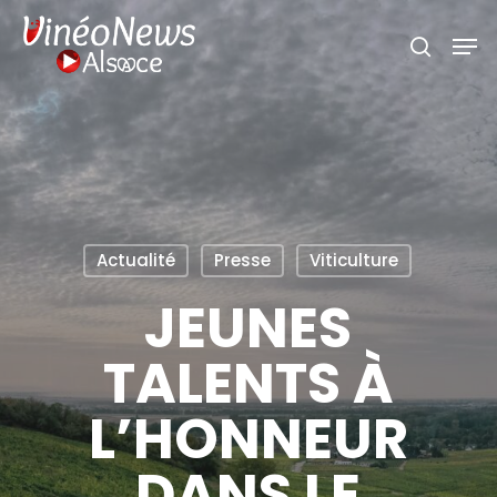
Skip
Men
search
to
main
content
Actualité
Presse
Viticulture
JEUNES
TALENTS À
L’HONNEUR
DANS LE