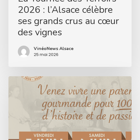
au
2026 : l’Alsace célèbre
cœur
ses grands crus au cœur
des
des vignes
vignes
VinéoNews Alsace
25 mai 2026
Le
Domaine
Hurst
célèbre
un
siècle