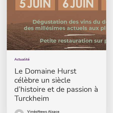
d’histoire
et
de
passion
à
Turckheim
Actualité
Le Domaine Hurst
célèbre un siècle
d’histoire et de passion à
Turckheim
VinéoNews Alsace