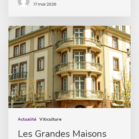
17 mai 2026
Les
Grandes
Maisons
d’Alsace,
présentation
du
millésime
2025
Actualité
Viticulture
Les Grandes Maisons