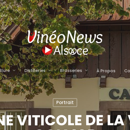
lture
Distilleries
Brasseries
À Propos
Co
Portrait
 VITICOLE DE LA 