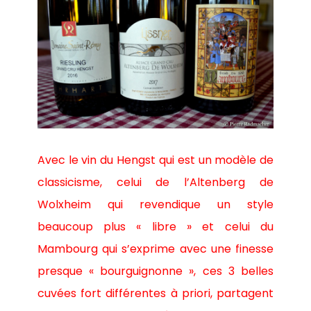
Avec le vin du Hengst qui est un modèle de
classicisme, celui de l’Altenberg de
Wolxheim qui revendique un style
beaucoup plus « libre » et celui du
Mambourg qui s’exprime avec une finesse
presque « bourguignonne », ces 3 belles
cuvées fort différentes à priori, partagent