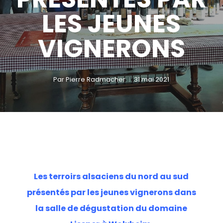
LES JEUNES
VIGNERONS
Par
Pierre Radmacher
31 mai 2021
Les terroirs alsaciens du nord au sud
présentés par les jeunes vignerons dans
la salle de dégustation du domaine