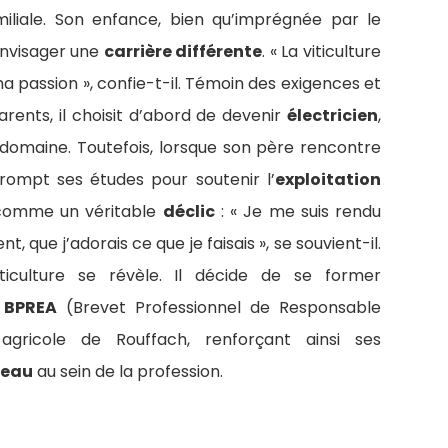
iliale. Son enfance, bien qu’imprégnée par le
 envisager une
carrière différente
. « La viticulture
a passion », confie-t-il. Témoin des exigences et
arents, il choisit d’abord de devenir
électricien
,
domaine. Toutefois, lorsque son père rencontre
rrompt ses études pour soutenir l’
exploitation
t comme un véritable
déclic
: « Je me suis rendu
que j’adorais ce que je faisais », se souvient-il.
iculture se révèle. Il décide de se former
n
BPREA
(Brevet Professionnel de Responsable
 agricole de Rouffach, renforçant ainsi ses
seau
au sein de la profession.