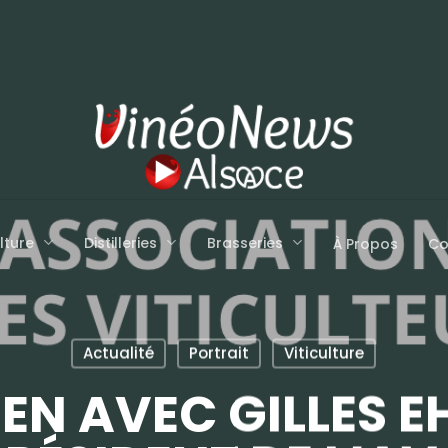
lture
Distilleries
Brasseries
À Propos
Co
Actualité
Portrait
Viticulture
IEN AVEC GILLES E