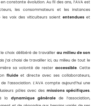
 constante évolution. Au fil des ans, l’AVA est
teurs, les consommateurs et les instances
les voix des viticulteurs soient
entendues
et
 le choix délibéré de travailler
au milieu de son
s j’ai choisi de travailler ici, au milieu de tout le
lumière sa volonté de rester
accessible
. Cette
ion
fluide
et directe avec ses collaborateurs,
de l’association. L’AVA compte aujourd’hui une
plusieurs pôles avec des
missions spécifiques
.
 à la
dynamique générale
de l’association,
ement et de répondre aux besoins variés de ses