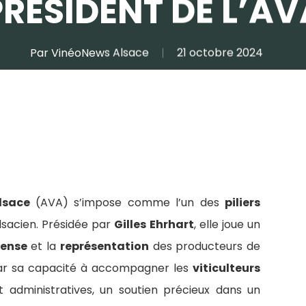
PRÉSIDENT DE L’AV
Par
VinéoNews Alsace
21 octobre 2024
lsace
(AVA) s’impose comme l’un des
piliers
lsacien. Présidée par
Gilles Ehrhart
, elle joue un
fense
et la
représentation
des producteurs de
 par sa capacité à accompagner les
viticulteurs
 administratives, un soutien précieux dans un