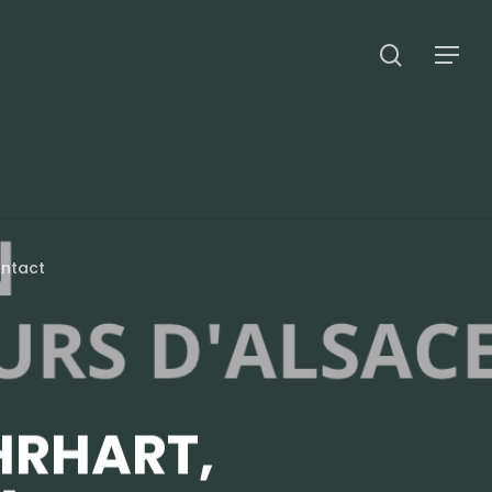
search
Menu
ntact
HRHART,