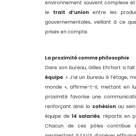
environnement souvent complexe et en
le
trait d’union
entre les produc
gouvernementales, veillant à ce que 
prises en compte.
La proximité comme philosophie
Dans son bureau, Gilles Ehrhart a fait
équipe
. « J’ai un bureau à l’étage, mai
monde », affirme-t-il, mettant en 
proximité favorise une communicat
renforçant ainsi la
cohésion
au sein 
équipe de
14 salariés
, répartis en 
Chacun de ces pôles contribue
permettant à l’AVA d’opérer efficac