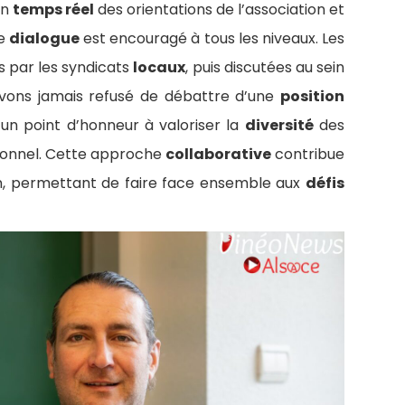
en
temps réel
des orientations de l’association et
Le
dialogue
est encouragé à tous les niveaux. Les
s par les syndicats
locaux
, puis discutées au sein
’avons jamais refusé de débattre d’une
position
t un point d’honneur à valoriser la
diversité
des
sionnel. Cette approche
collaborative
contribue
on, permettant de faire face ensemble aux
défis