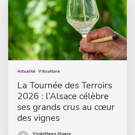
des
Terroirs
2026
:
l’Alsace
célèbre
ses
grands
Actualité
Viticulture
crus
La Tournée des Terroirs
au
2026 : l’Alsace célèbre
cœur
ses grands crus au cœur
des
des vignes
vignes
VinéoNews Alsace