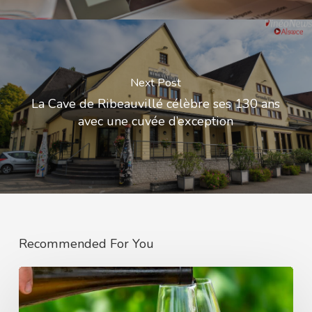
Next Post
La Cave de Ribeauvillé célèbre ses 130 ans
avec une cuvée d’exception
Recommended For You
La
Tournée