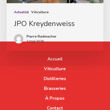
Actualité
Viticulture
JPO Kreydenweiss
Pierre Radmacher
3 mai 2026
Accueil
Viticulture
Distilleries
Brasseries
À Propos
Contact