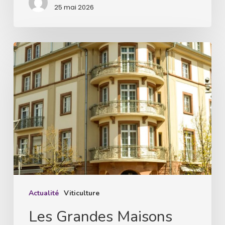
25 mai 2026
Les
Grandes
Maisons
d’Alsace,
présentation
du
millésime
2025
Actualité
Viticulture
Les Grandes Maisons