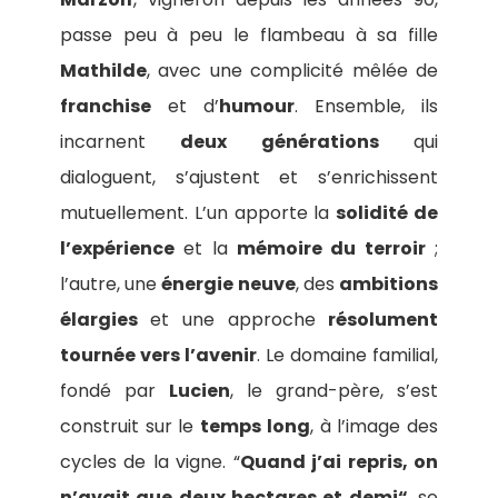
passe peu à peu le flambeau à sa fille
Mathilde
, avec une complicité mêlée de
franchise
et d’
humour
. Ensemble, ils
incarnent
deux générations
qui
dialoguent, s’ajustent et s’enrichissent
mutuellement. L’un apporte la
solidité de
l’expérience
et la
mémoire du terroir
;
l’autre, une
énergie neuve
, des
ambitions
élargies
et une approche
résolument
tournée vers l’avenir
. Le domaine familial,
fondé par
Lucien
, le grand-père, s’est
construit sur le
temps long
, à l’image des
cycles de la vigne. “
Quand j’ai repris, on
n’avait que deux hectares et demi“
, se