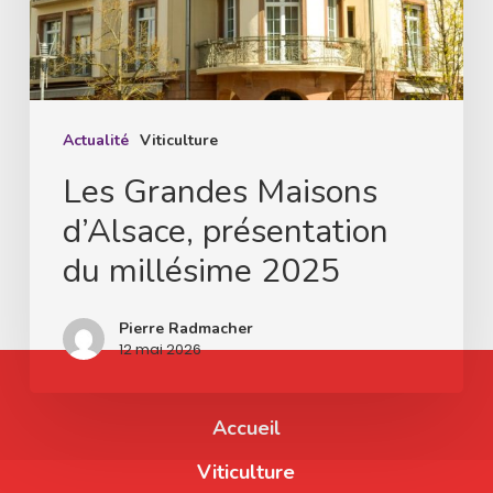
du
millésime
2025
Actualité
Viticulture
Les Grandes Maisons
d’Alsace, présentation
du millésime 2025
Pierre Radmacher
12 mai 2026
Accueil
Viticulture