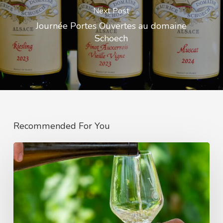
Next Post
Journée Portes Ouvertes au domaine
Schoech
Recommended For You
La
Tournée
des
Terroirs
2026