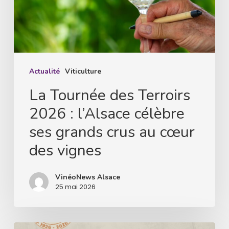
:
l’Alsace
célèbre
ses
grands
Actualité
Viticulture
crus
La Tournée des Terroirs
au
2026 : l’Alsace célèbre
cœur
ses grands crus au cœur
des
des vignes
vignes
VinéoNews Alsace
25 mai 2026