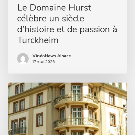
Le Domaine Hurst
célèbre un siècle
d’histoire et de passion à
Turckheim
VinéoNews Alsace
17 mai 2026
Les
Grandes
Maisons
d’Alsace,
présentation