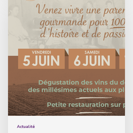
Le
Domaine
Hurst
célèbre
un
siècle
d’histoire
et
de
passion
à
Turckheim
Actualité