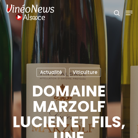
Skip
Men
search
to
main
content
Actualité
Viticulture
DOMAINE
MARZOLF
LUCIEN ET FILS,
UNE