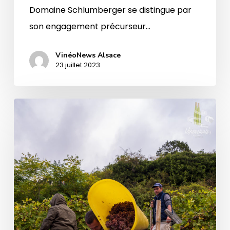
Domaine Schlumberger se distingue par
son engagement précurseur…
VinéoNews Alsace
23 juillet 2023
Domaines
Schlumberger,
les
vendanges
2021