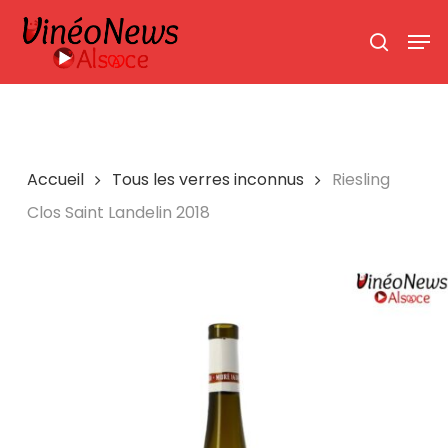
Skip
Men
search
to
main
content
Accueil
Tous les verres inconnus
Riesling
Clos Saint Landelin 2018