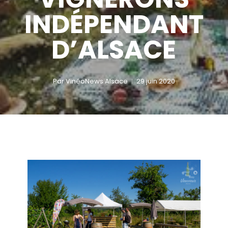
INDÉPENDANT
D’ALSACE
Par
VinéoNews Alsace
29 juin 2020