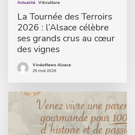
grands
Actualité
Viticulture
crus
La Tournée des Terroirs
au
2026 : l’Alsace célèbre
cœur
ses grands crus au cœur
des
des vignes
vignes
VinéoNews Alsace
25 mai 2026
Le
Domaine
Hurst
célèbre
un