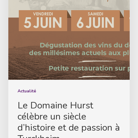
siècle
d’histoire
et
de
passion
à
Turckheim
Actualité
Le Domaine Hurst
célèbre un siècle
d’histoire et de passion à