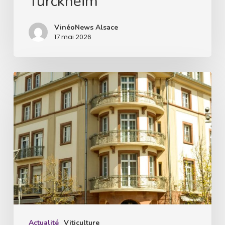
Turckheim
VinéoNews Alsace
17 mai 2026
Les
Grandes
Maisons
d’Alsace,
présentation
du
millésime
2025
Actualité
Viticulture